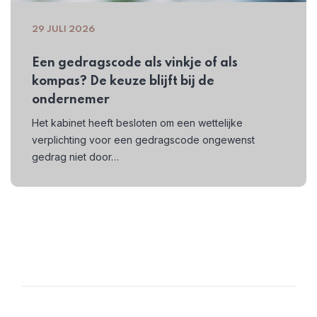
29 JULI 2026
Een gedragscode als vinkje of als
kompas? De keuze blijft bij de
ondernemer
Het kabinet heeft besloten om een wettelijke
verplichting voor een gedragscode ongewenst
gedrag niet door…