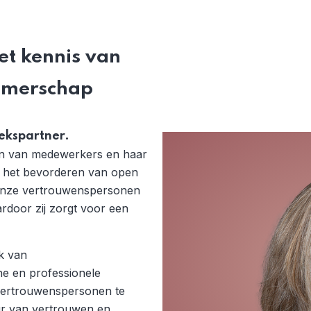
t kennis van
nemerschap
rekspartner.
en van medewerkers en haar
 in het bevorderen van open
 onze vertrouwenspersonen
ardoor zij zorgt voor een
k van
e en professionele
 vertrouwenspersonen te
uur van vertrouwen en