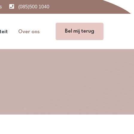
s
(085)500 1040
Bel mij terug
teit
Over ons