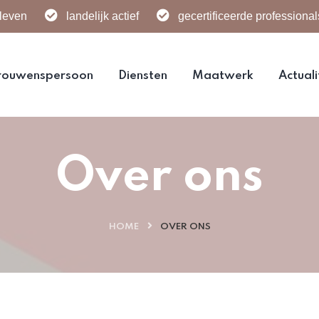
sleven
landelijk actief
gecertificeerde professional
rouwenspersoon
Diensten
Maatwerk
Actuali
Over ons
HOME
OVER ONS