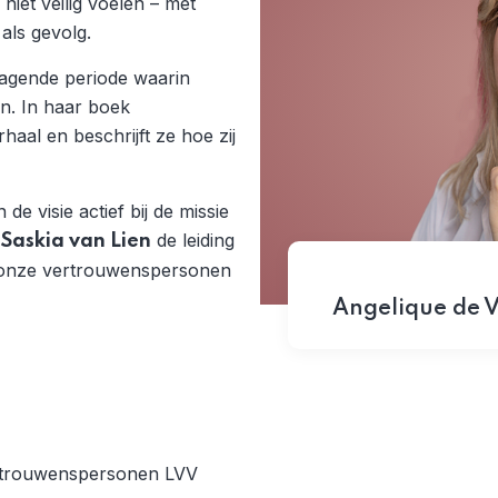
iet veilig voelen – met
 als gevolg.
tdagende periode waarin
n. In haar boek
rhaal en beschrijft ze hoe zij
e visie actief bij de missie
l
de leiding
Saskia van Lien
t onze vertrouwenspersonen
Angelique de 
Vertrouwenspersonen LVV