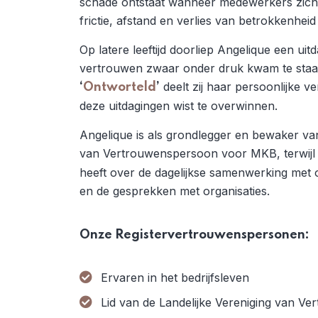
schade ontstaat wanneer medewerkers zich n
frictie, afstand en verlies van betrokkenheid
Op latere leeftijd doorliep Angelique een ui
vertrouwen zwaar onder druk kwam te staa
deelt zij haar persoonlijke ve
‘
Ontworteld
’
deze uitdagingen wist te overwinnen.
Angelique is als grondlegger en bewaker van d
van Vertrouwenspersoon voor MKB, terwij
heeft over de dagelijkse samenwerking me
en de gesprekken met organisaties.
Onze Registervertrouwenspersonen:
Ervaren in het bedrijfsleven
Lid van de Landelijke Vereniging van 