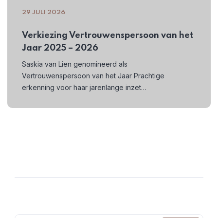
29 JULI 2026
Verkiezing Vertrouwenspersoon van het
Jaar 2025 – 2026
Saskia van Lien genomineerd als
Vertrouwenspersoon van het Jaar Prachtige
erkenning voor haar jarenlange inzet…